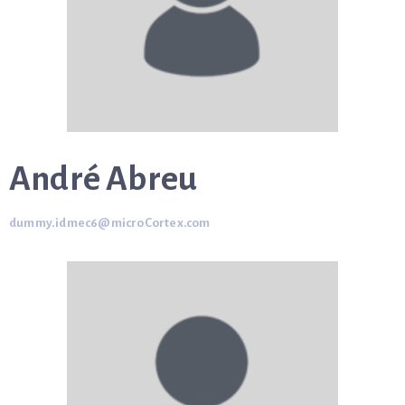
André Abreu
dummy.idmec6@microCortex.com