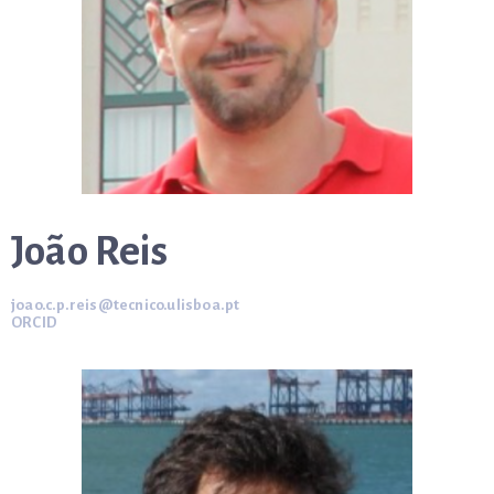
João Reis
joao.c.p.reis@tecnico.ulisboa.pt
ORCID