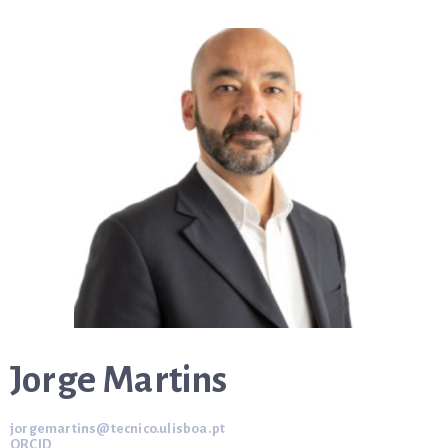
Jorge Martins
jorgemartins@tecnico.ulisboa.pt
ORCID