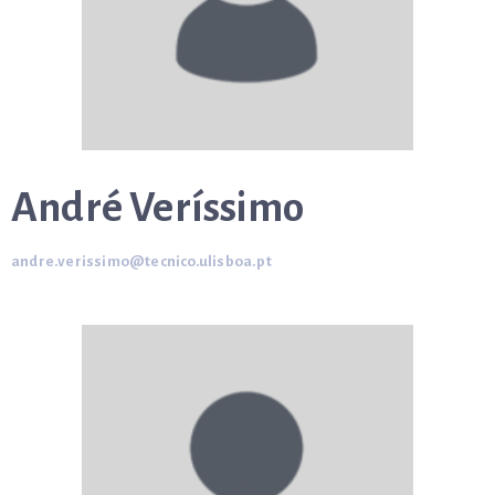
André Veríssimo
andre.verissimo@tecnico.ulisboa.pt