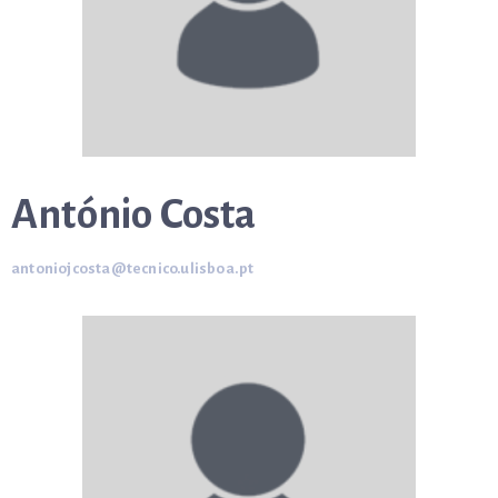
António Costa
antoniojcosta@tecnico.ulisboa.pt