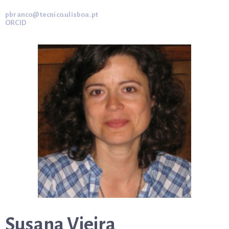
pbranco@tecnico.ulisboa.pt
ORCID
Susana Vieira