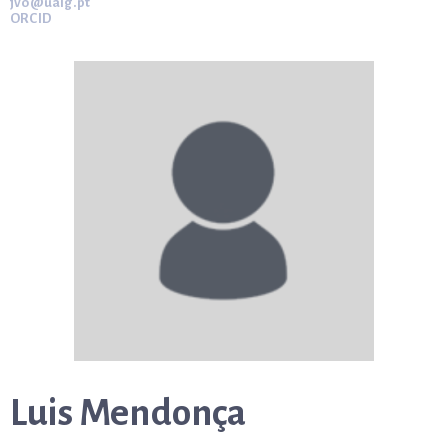
jvo@ualg.pt
ORCID
Luis Mendonça