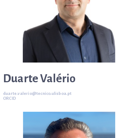
Duarte Valério
duarte.valerio@tecnico.ulisboa.pt
ORCID