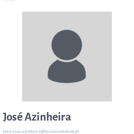
José Azinheira
jose.raul.azinheira@tecnico.ulisboa.pt