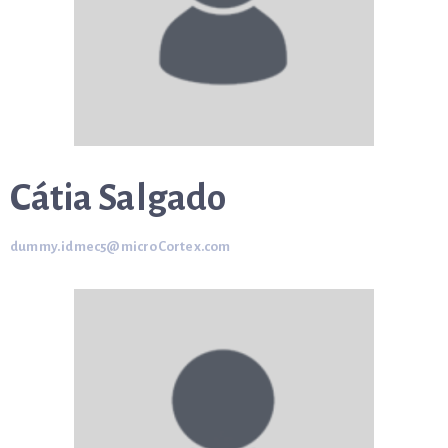
Cátia Salgado
dummy.idmec5@microCortex.com