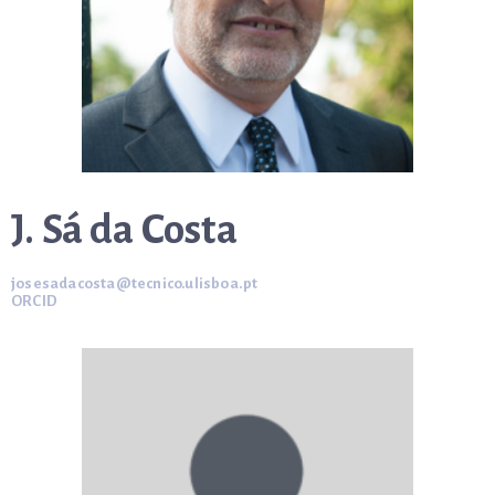
J. Sá da Costa
josesadacosta@tecnico.ulisboa.pt
ORCID