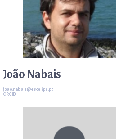
João Nabais
joao.nabais@esce.ips.pt
ORCID