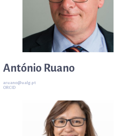
António Ruano
aruano@ualg.pt
ORCID