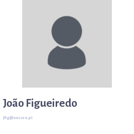
João Figueiredo
jfig@uevora.pt