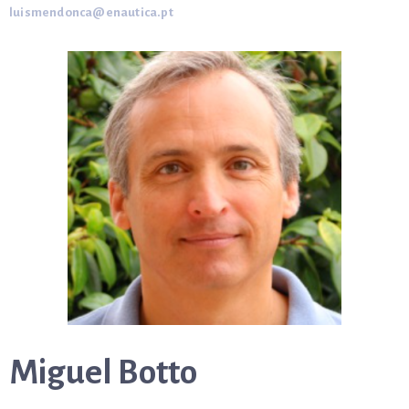
luismendonca@enautica.pt
Miguel Botto