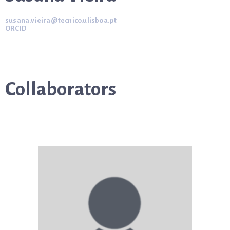
susana.vieira@tecnico.ulisboa.pt
ORCID
Collaborators